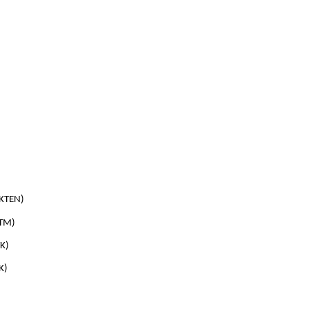
 
FKTEN) 
KTM) 
K) 
K) 