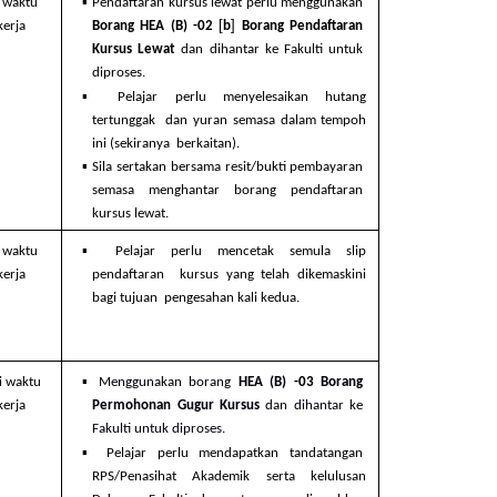
▪ 
 waktu  
Pendaftaran kursus lewat perlu menggunakan  
[
] 
kerja
Borang HEA (B) -02 
b
Borang Pendaftaran  
Kursus Lewat 
dan dihantar ke Fakulti untuk  
diproses. 
▪ 
Pelajar perlu menyelesaikan hutang 
tertunggak  dan yuran semasa dalam tempoh 
ini (sekiranya  berkaitan). 
▪ 
Sila sertakan bersama resit/bukti pembayaran  
semasa menghantar borang pendaftaran  
kursus lewat.
▪ 
 waktu  
Pelajar perlu mencetak semula slip 
kerja
pendaftaran  kursus yang telah dikemaskini 
bagi tujuan  pengesahan kali kedua.
▪ 
i waktu  
Menggunakan borang 
HEA (B) -03 Borang  
kerja
Permohonan Gugur Kursus 
dan dihantar ke  
Fakulti untuk diproses. 
▪ 
Pelajar perlu mendapatkan tandatangan  
RPS/Penasihat Akademik serta kelulusan 