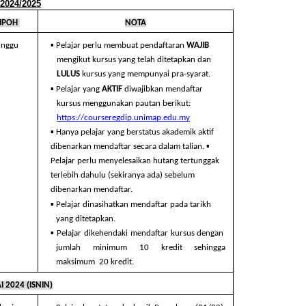
024/2025
POH 
NOTA
▪ 
inggu 
Pelajar perlu membuat pendaftaran 
WAJIB 
mengikut kursus yang telah ditetapkan dan  
LULUS 
kursus yang mempunyai pra-syarat. 
▪ 
Pelajar yang 
AKTIF 
diwajibkan mendaftar  
kursus menggunakan pautan berikut: 
https://courseregdip.unimap.edu.my
▪ 
Hanya pelajar yang berstatus akademik aktif  
▪ 
dibenarkan mendaftar secara dalam talian. 
Pelajar perlu menyelesaikan hutang tertunggak  
terlebih dahulu (sekiranya ada) sebelum  
dibenarkan mendaftar. 
▪ 
Pelajar dinasihatkan mendaftar pada tarikh  
yang ditetapkan. 
▪ 
Pelajar dikehendaki mendaftar kursus dengan  
jumlah minimum 10 kredit sehingga 
maksimum  20 kredit.
 2024 (ISNIN)