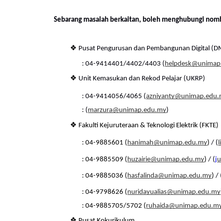
Sebarang masalah berkaitan, boleh menghubungi nomb
❖ 
Pusat Pengurusan dan Pembangunan Digital (D
: 04-9414401/4402/4403 (
helpdesk@unimap
❖ 
Unit Kemasukan dan Rekod Pelajar (UKRP) 
: 04-9414056/4065 (
azniyanty@unimap.edu
: 
(
marzura@unimap.edu.my
) 
❖ 
Fakulti Kejuruteraan & Teknologi Elektrik (FKTE) 
: 04-9885601 (
hanimah@unimap.edu.my
) 
/ (
: 04-9885509 (
huzairie@unimap.edu.my
) 
/ (
j
u
: 04-9885036 (
hasfalinda@unimap.edu.my
) 
/ 
: 04-9798626 (
nuridayualias@unimap.edu.my
: 04-9885705/5702 (
ruhaida@unimap.edu.m
❖ 
Pusat Kokurikulum 