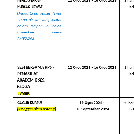
PENDAFTARAN 
12 Ogos 2024 – 16 Ogos 2024 
5 hari
be
KURSUS  LEWAT 
[Pendaftaran kursus lewat  
tanpa alasan yang kukuh  
dalam tempoh ini boleh  
dikenakan denda 
RM50.00.]
SESI BERSAMA RPS /  
12 Ogos 2024 – 16 Ogos 2024 
5 hari
PENASIHAT 
be
AKADEMIK 
SESI 
KEDUA 
[Wajib]
GUGUR KURSUS 
19 Ogos 2024 – 
20 har
[Menggunakan Borang]
13 September 2024
be