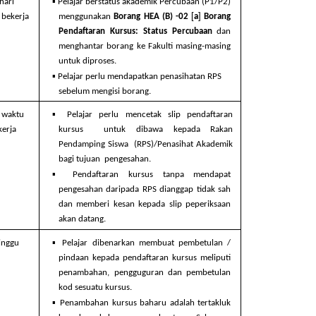
▪ 
hari  
Pelajar berstatus akademik Percubaan (P1/P2)  
[
] 
 bekerja
menggunakan 
Borang HEA (B) -02 
a
Borang  
Pendaftaran Kursus: Status Percubaan 
dan  
menghantar borang ke Fakulti masing-masing  
untuk diproses. 
▪ 
Pelajar perlu mendapatkan penasihatan RPS  
sebelum mengisi borang.
▪ 
 waktu  
Pelajar perlu mencetak slip pendaftaran 
kerja
kursus  untuk dibawa kepada Rakan 
Pendamping Siswa  (RPS)/Penasihat Akademik 
bagi tujuan  pengesahan. 
▪ 
Pendaftaran kursus tanpa mendapat  
pengesahan daripada RPS dianggap tidak sah  
dan memberi kesan kepada slip peperiksaan  
akan datang. 
▪ 
inggu 
Pelajar dibenarkan membuat pembetulan /  
pindaan kepada pendaftaran kursus meliputi  
penambahan, pengguguran dan pembetulan  
kod sesuatu kursus. 
▪ 
Penambahan kursus baharu adalah tertakluk  