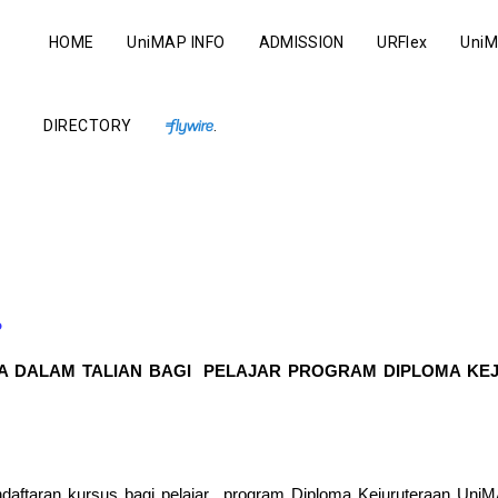
HOME
UniMAP INFO
ADMISSION
URFlex
UniM
DIRECTORY
.
P
 DALAM TALIAN BAGI  PELAJAR PROGRAM DIPLOMA KEJU
ndaftaran kursus bagi pelajar  program Diploma Kejuruteraan Uni