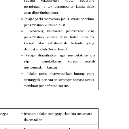
kepada kekosongan kuota. Sebarang  
permintaan untuk penambahan kuota tidak  
akan dipertimbangkan. 
▪ 
Pelajar perlu menyemak jadual waktu sebelum  
penambahan kursus dibuat. 
▪ 
Sebarang kelewatan pendaftaran dan  
penambahan kursus tidak boleh diterima  
kecuali atas sebab-sebab tertentu yang  
diluluskan oleh Dekan Fakulti. 
▪ 
Pelajar dinasihatkan agar mencetak semula 
slip  pendaftaran kursus setelah 
mengemaskini  kursus. 
▪ 
Pelajar perlu menyelesaikan hutang yang  
tertunggak dan yuran semester semasa untuk  
membuat pendaftaran kursus.
▪ 
inggu 
Tempoh pelajar menggugurkan kursus secara  
dalam talian.