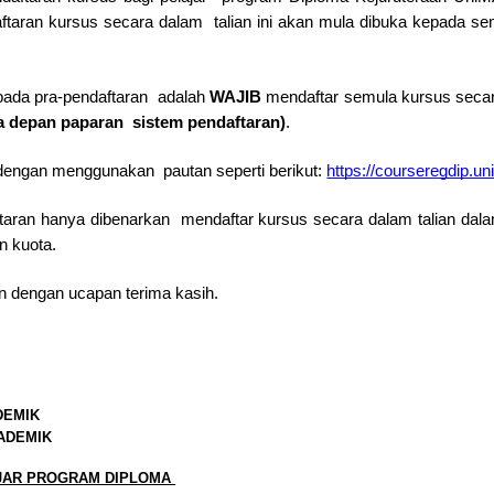
aftaran kursus secara dalam  talian ini akan mula dibuka kepada se
pada pra-pendaftaran  adalah 
WAJIB 
mendaftar semula kursus secara
ka depan paparan  sistem pendaftaran)
. 
 dengan menggunakan  pautan seperti berikut: 
https://courseregdip.u
taran hanya dibenarkan  mendaftar kursus secara dalam talian dala
 kuota. 
n dengan ucapan terima kasih. 
EMIK 
ADEMIK 
JAR PROGRAM DIPLOMA 