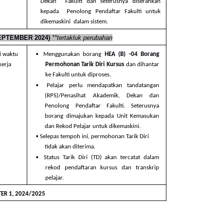
Dekan  Fakulti dan seterusnya diserahkan 
kepada  Penolong Pendaftar Fakulti untuk 
dikemaskini  dalam sistem.
PTEMBER 2024) 
**tertakluk perubahan
▪ 
i waktu  
Menggunakan borang 
HEA (B) -04 Borang  
kerja
Permohonan Tarik Diri Kursus 
dan dihantar  
ke Fakulti untuk diproses. 
▪ 
Pelajar perlu mendapatkan tandatangan  
(RPS)/Penasihat Akademik, Dekan dan  
Penolong Pendaftar Fakulti. Seterusnya  
borang dimajukan kepada Unit Kemasukan  
dan Rekod Pelajar untuk dikemaskini. 
▪ 
Selepas tempoh ini, permohonan Tarik Diri  
tidak akan diterima. 
▪ 
Status Tarik Diri (TD) akan tercatat dalam  
rekod pendaftaran kursus dan transkrip  
pelajar.
ER 1, 2024/2025