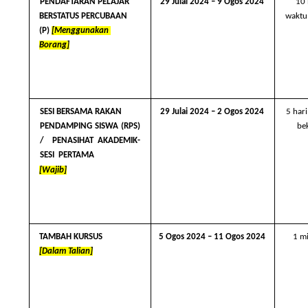
PENDAFTARAN PELAJAR  
29 Julai 2024 – 9 Ogos 2024 
10 
waktu
BERSTATUS PERCUBAAN 
(P) 
[Menggunakan 
Borang]
SESI BERSAMA RAKAN  
29 Julai 2024 – 2 Ogos 2024 
5 hari
PENDAMPING SISWA (RPS) 
be
/  PENASIHAT AKADEMIK- 
SESI  PERTAMA 
[Wajib]
TAMBAH KURSUS  
5 Ogos 2024 – 11 Ogos 2024 
1 m
[Dalam Talian]