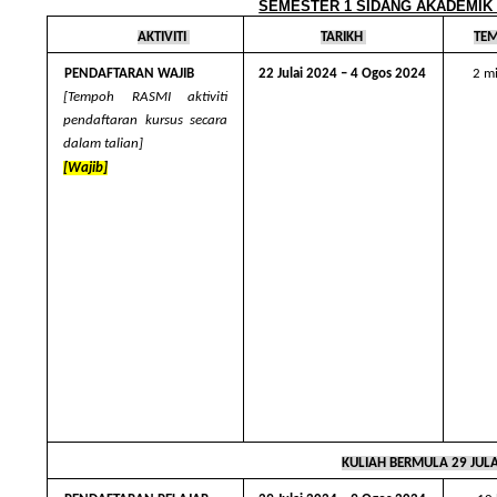
SEMESTER 1 SIDANG AKADEMIK 2
AKTIVITI 
TARIKH 
TEM
PENDAFTARAN WAJIB 
22 Julai 2024 – 4 Ogos 2024 
2 m
[Tempoh RASMI aktiviti  
pendaftaran kursus secara  
dalam talian] 
[Wajib]
KULIAH BERMULA 29 JULAI