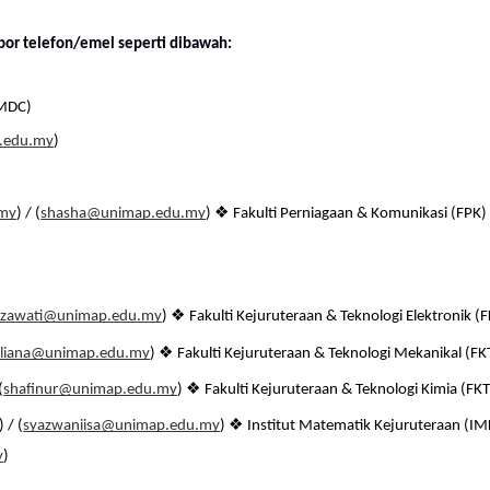
or telefon/emel seperti dibawah: 
MDC) 
.edu.my
) 
❖ 
.my
) / (
shasha@unimap.edu.my
) 
Fakulti Perniagaan & Komunikasi (FPK)
❖ 
lizawati@unimap.edu.my
) 
Fakulti Kejuruteraan & Teknologi Elektronik (
❖ 
liana@unimap.edu.my
) 
Fakulti Kejuruteraan & Teknologi Mekanikal (F
❖ 
(
shafinur@unimap.edu.my
) 
Fakulti Kejuruteraan & Teknologi Kimia (FKT
❖ 
) 
/ (
syazwaniisa@unimap.edu.my
) 
Institut Matematik Kejuruteraan (IM
y
) 