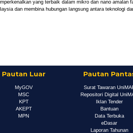
mperkenalkan
yang terbaik dalam
mikro dan
nano
amalan
f
laysia
dan membina
hubungan langsung
antara teknologi
da
Pautan Luar
Pautan Panta
MyGOV
Surat Tawaran UniMA
MSC
Repositori Digital Uni
KPT
Iklan Tender
AKEPT
Bantuan
MPN
Data Terbuka
eDasar
Laporan Tahunan