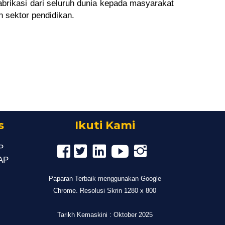
abrikasi
dari seluruh dunia
kepada masyarakat
n sektor
pendidikan.
s
Ikuti Kami
P
MAP
Paparan Terbaik menggunakan Google
Chrome. Resolusi Skrin 1280 x 800
Tarikh Kemaskini : Oktober 2025