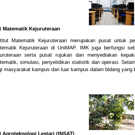
ut Matematik Kejuruteraan
stitut Matematik Kejuruteraan
merupakan pusat
untuk pe
tematik Kejuruteraan
di
UniMAP
.
IMK
juga berfungsi se
juruteraan serta
pusat rujukan
dan menyediakan kepak
tematik,
simulasi,
penyelidikan statistik
dan operasi.
Selain
gi masyarakat
kampus dan
luar kampus
dalam
bidang yang 
ut Agroteknologi Lestari (INSAT)