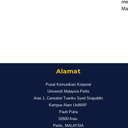
me
Ma
Alamat
Pusat Komunikasi Korporat
Universiti Malaysia Perlis
Aras 1, Canselori Tuanku Syed Sirajuddin
Kampus Alam UniMAP
Pauh Putra
02600 Arau
Perlis, MALAYSIA