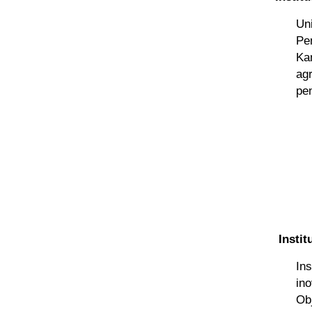
Uni
Pe
Ka
agr
pe
Instit
Ins
ino
Obj