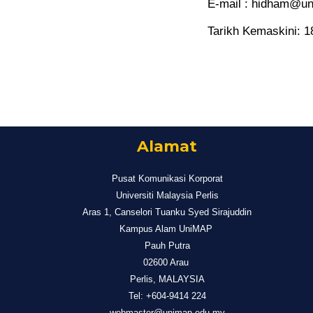
E-mail : hidham@u
Tarikh Kemaskini: 1
Alamat
Pusat Komunikasi Korporat
Universiti Malaysia Perlis
Aras 1, Canselori Tuanku Syed Sirajuddin
Kampus Alam UniMAP
Pauh Putra
02600 Arau
Perlis, MALAYSIA
Tel: +604-9414 224
webmaster@unimap.edu.my