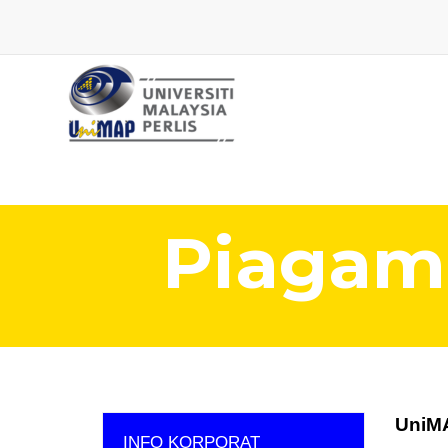
Piagam
UniMA
INFO KORPORAT