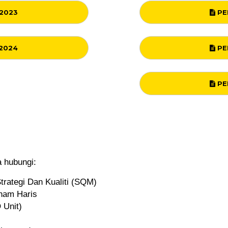
2023
PE
2024
PE
PE
a hubungi:
rategi Dan Kualiti (SQM)
ham Haris
 Unit)