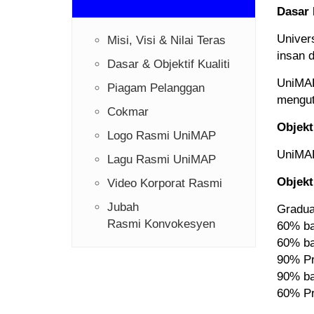
Dasar 
Univer
Misi, Visi & Nilai Teras
insan 
Dasar & Objektif Kualiti
UniMAP
Piagam Pelanggan
mengut
Cokmar
Objekti
Logo Rasmi UniMAP
UniMAP
Lagu Rasmi UniMAP
Objekti
Video Korporat Rasmi
Jubah
Gradua
Rasmi Konvokesyen
60% ba
60% ba
90% Pr
90% ba
60% Pr