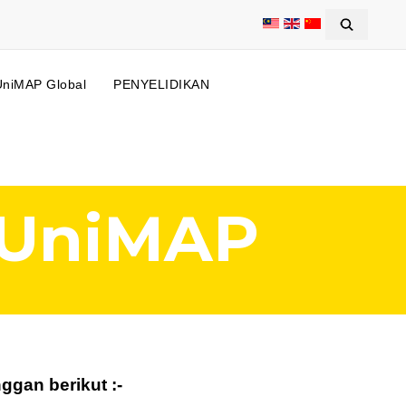
UniMAP Global
PENYELIDIKAN
 UniMAP
gan berikut :-