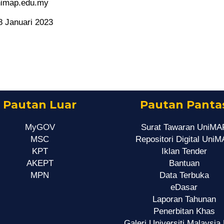
nimap.edu.my
8 Januari 2023
Pautan Luar
Pautan Panta
MyGOV
Surat Tawaran UniMA
MSC
Repositori Digital Uni
KPT
Iklan Tender
AKEPT
Bantuan
MPN
Data Terbuka
eDasar
Laporan Tahunan
Penerbitan Khas
Galeri Universiti Malaysia 